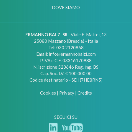
DOVE SIAMO
ERMANNO BALZI SRL
Viale E. Mattei, 13
25080
Mazzano (Brescia) - Italia
Tel:
030.2120868
Email:
info@ermannobalzi.com
P.IVA e C.F. 03316170988
N. iscrizione 523646 Reg. imp. BS
Cap. Soc. I.V. € 100.000,00
Codice destinatario - SDI (7HE8RN5)
Cookies
|
Privacy
|
Credits
SEGUICI SU