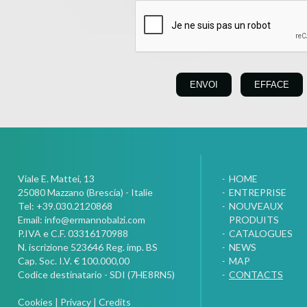
Viale E. Mattei, 13
HOME
25080
Mazzano (Brescia) - Italie
ENTREPRISE
Tel:
+39.030.2120868
NOUVEAUX
Email:
info@ermannobalzi.com
PRODUITS
P.IVA e C.F. 03316170988
CATALOGUES
N. iscrizione 523646 Reg. imp. BS
NEWS
Cap. Soc. I.V. € 100.000,00
MAP
Codice destinatario - SDI (7HE8RN5)
CONTACTS
Cookies
|
Privacy
|
Credits