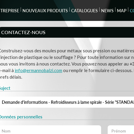
TREPRISE
NOUVEAUX PRODUITS
CATALOGUES
NEWS
MAP
C
CONTACTEZ-NOUS
Construisez-vous des moules pour métaux sous pression ou matières p
l'injection de plastique ou le soufflage ? Pour toute information sur
nous vous invitons à nous contactez. Vous pouvez nous appeler au
+
e-mail à
info@ermannobalzi.com
ou remplir le formulaire ci-dessous
brefs délais.
Suject
Données personnelles