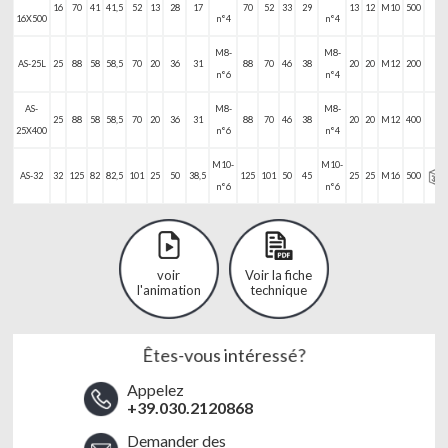
16
70
41
41,5
52
13
28
17
70
52
33
29
13
12
M10
500
-
16X500
n°4
n°4
M8-
M8-
AS-25L
25
88
58
58,5
70
20
36
31
88
70
46
38
20
20
M12
200
-
n°6
n°4
AS-
M8-
M8-
25
88
58
58,5
70
20
36
31
88
70
46
38
20
20
M12
400
-
25X400
n°6
n°4
M10-
M10-
AS-32
32
125
82
82,5
101
25
50
38,5
125
101
50
45
25
25
M16
500
n°6
n°6
voir
Voir la fiche
l'animation
technique
Êtes-vous intéressé?
Appelez
+39.030.2120868
Demander des