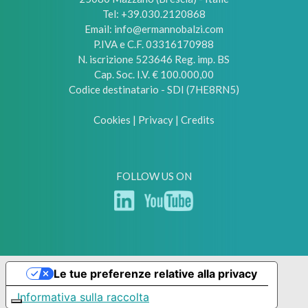
Tel:
+39.030.2120868
Email:
info@ermannobalzi.com
P.IVA e C.F. 03316170988
N. iscrizione 523646 Reg. imp. BS
Cap. Soc. I.V. € 100.000,00
Codice destinatario - SDI (7HE8RN5)
Cookies
|
Privacy
|
Credits
FOLLOW US ON
Le tue preferenze relative alla privacy
Informativa sulla raccolta