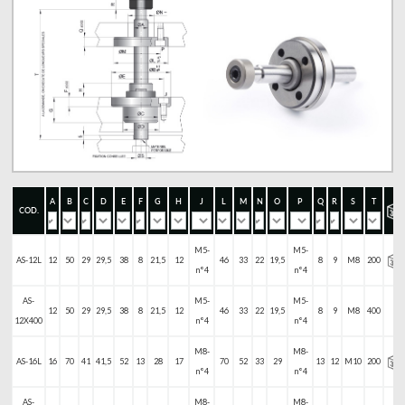
A
B
C
D
E
F
G
H
J
L
M
N
O
P
Q
R
S
T
COD.
M5-
M5-
AS-12L
12
50
29
29,5
38
8
21,5
12
46
33
22
19,5
8
9
M8
200
n°4
n°4
AS-
M5-
M5-
12
50
29
29,5
38
8
21,5
12
46
33
22
19,5
8
9
M8
400
-
12X400
n°4
n°4
M8-
M8-
AS-16L
16
70
41
41,5
52
13
28
17
70
52
33
29
13
12
M10
200
n°4
n°4
AS-
M8-
M8-