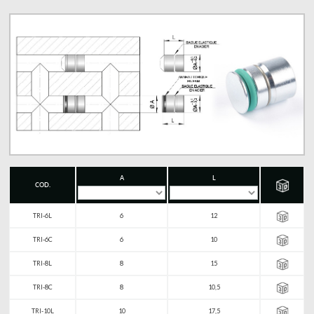
A
L
COD.
TRI-6L
6
12
TRI-6C
6
10
TRI-8L
8
15
TRI-8C
8
10,5
TRI-10L
10
17,5