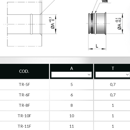
A
T
COD.
TR-5F
5
0,7
TR-6F
6
0,7
TR-8F
8
1
TR-10F
10
1
TR-11F
11
1