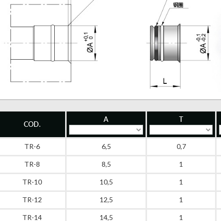
A
T
COD.
TR-6
6,5
0,7
TR-8
8,5
1
TR-10
10,5
1
TR-12
12,5
1
TR-14
14,5
1