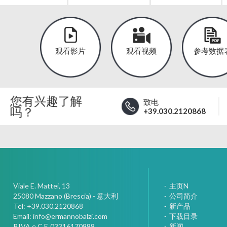
观看影片
观看视频
参考数据
您有兴趣了解
致电
吗？
+39.030.2120868
Viale E. Mattei, 13
主页N
25080
Mazzano (Brescia) - 意大利
公司简介
Tel:
+39.030.2120868
新产品
Email:
info@ermannobalzi.com
下载目录
P.IVA e C.F. 03316170988
新闻