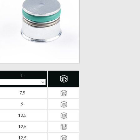
L
7,5
9
12,5
12,5
12,5