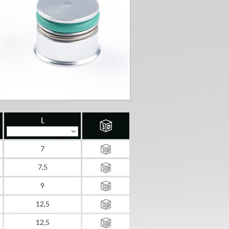
L
7
7,5
9
12,5
12,5