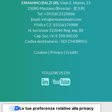
ERMANNO BALZI SRL
Viale E. Mattei, 13
25080
Mazzano (Brescia) - 意大利
Tel:
+39.030.2120868
Email:
info@ermannobalzi.com
P.IVA e C.F. 03316170988
N. iscrizione 523646 Reg. imp. BS
Cap. Soc. I.V. € 100.000,00
Codice destinatario - SDI (7HE8RN5)
Cookies
|
Privacy
|
Credits
FOLLOW US ON
Le tue preferenze relative alla privacy